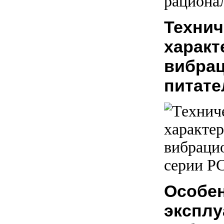
рациона
Технич
характ
вибра
питате
Особе
эксплу