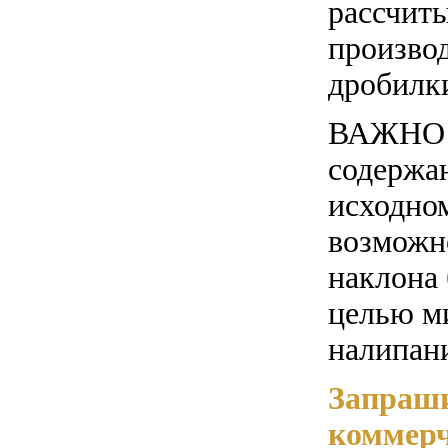
рассчиты
произво
дробилки
ВАЖНО!
содержа
исходно
возможн
наклона 
целью м
налипан
Запраш
коммерч