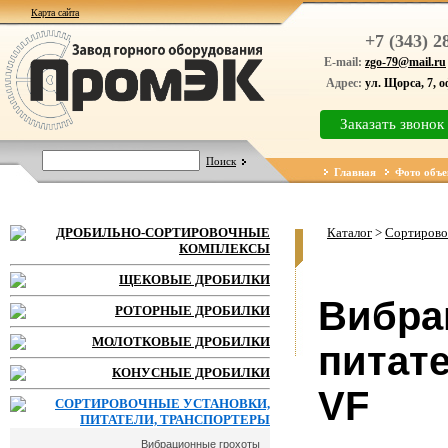
Карта сайта
+7 (343) 2
E-mail:
zgo-79@mail.ru
Адрес:
ул. Щорса, 7, 
Заказать звонок
Поиск
Главная
Фото объе
ДРОБИЛЬНО-СОРТИРОВОЧНЫЕ
Каталог
>
Сортирово
КОМПЛЕКСЫ
ЩЕКОВЫЕ ДРОБИЛКИ
Вибра
РОТОРНЫЕ ДРОБИЛКИ
МОЛОТКОВЫЕ ДРОБИЛКИ
питат
КОНУСНЫЕ ДРОБИЛКИ
VF
СОРТИРОВОЧНЫЕ УСТАНОВКИ,
ПИТАТЕЛИ, ТРАНСПОРТЕРЫ
Вибрационные грохоты