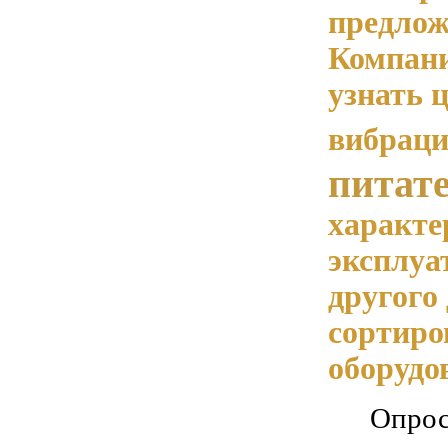
предлож
Компани
узнать 
вибрац
питат
характе
эксплуа
другого
сортиро
оборудо
Опрос