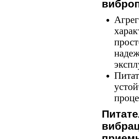
виброп
Агрег
харак
прост
надеж
экспл
Пита
устой
проце
Питате
вибра
прием