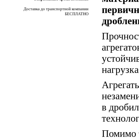
первичн
Доставка до транспортной компании
БЕСПЛАТНО
дроблен
Прочнос
агрегато
устойчи
нагрузка
Агрегат
незамен
в дроби
техноло
Помимо т