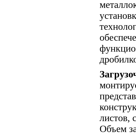
металло
установк
техноло
обеспече
функцио
дробилк
Загрузо
монтируе
представ
констру
листов, 
Объем за