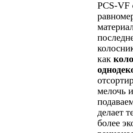
PCS-VF 
равноме
материал
последн
колосник
как
кол
однодек
отсорти
мелочь и
подаваем
делает 
более э